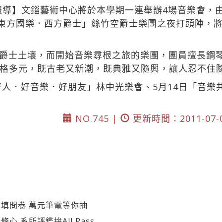
園報導】文錙藝術中心將於本學期一連舉辦4場音樂會，由
-東方國樂．西方爵士」絲竹空爵士樂團之夜打頭陣，
爵士土壤，而開始音樂尋根之旅的樂團，團員擅長鋼
格多元，既古老又新潮，既典雅又隨興，讓人忍不住
好人．好音樂．好朋友」林中光樂會、5月14日「音樂共
NO.745 |
更新時間：2011-07-
填問卷 萬元筆電等你抽
 系所評鑑拚All Pass