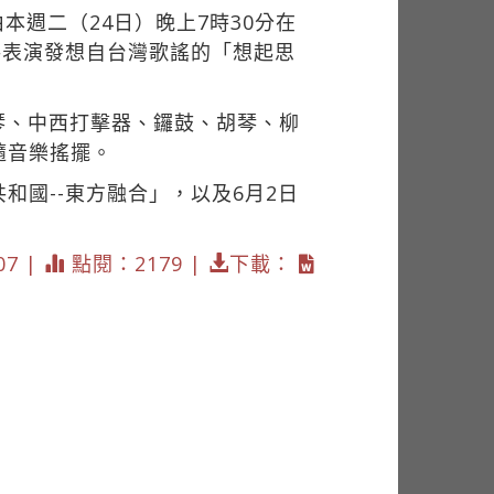
本週二（24日）晚上7時30分在
將表演發想自台灣歌謠的「想起思
琴、中西打擊器、鑼鼓、胡琴、柳
隨音樂搖擺。
和國--東方融合」，以及6月2日
07 |
點閱：2179 |
下載：