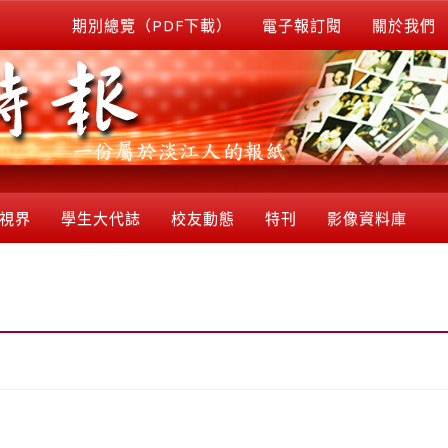
期別總覽（PDF下載）
電子報訂閱
關於我們
視界
學生大代誌
校友動態
特刊
影像資料庫