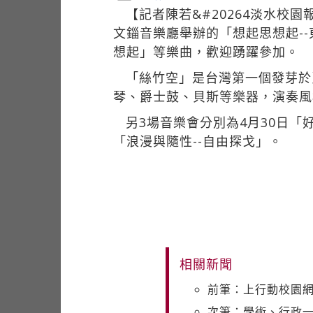
【記者陳若&#20264淡水校
文錙音樂廳舉辦的「想起思想起-
想起」等樂曲，歡迎踴躍參加。
「絲竹空」是台灣第一個發芽於
琴、爵士鼓、貝斯等樂器，演奏風
另3場音樂會分別為4月30日「
「浪漫與隨性--自由探戈」。
相關新聞
前筆：上行動校園網
次筆：學術、行政一條心