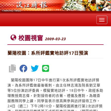
Toggl
navig
校園視窗
2009-03-23
蘭陽校園：系所評鑑實地訪評17日預演
蘭陽校園團隊17日中午進行第1次系所評鑑實地訪評預
演，為系所評鑑做最後衝刺，由主任林志鴻及院長劉艾華
等5位扮演訪評委員，模擬實地訪評。18日中午，政經系助
理教授周志偉，針對接待者的衣著、禮儀及應對，為親善
服務隊同學上課，同學皆表示很高興參與訪評接待工作。
24日（週二）下午2時10分，蘭陽校園將進行第2次訪評預