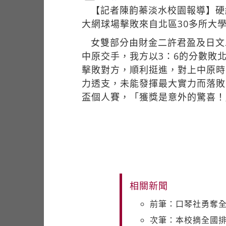
【記者陳韵蓁淡水校園報導】硬
大網球場擊敗來自北區30多所大
女雙部分由財金二許君盈及日文
中原交手，我方以3：6的分數敗
擊敗對方，順利挺進，對上中原時
力透支，未能發揮最大實力而落敗
盃個人賽，「獲獎是意外的驚喜！
相關新聞
前筆：口琴社勇奪
次筆：本校摘全國