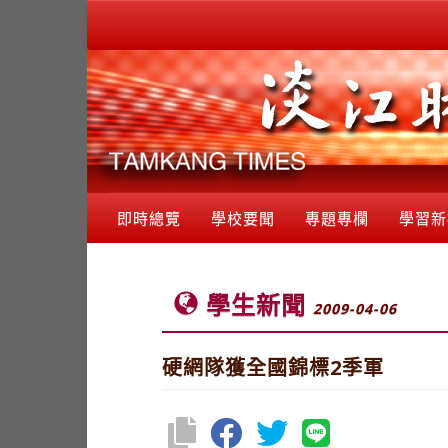
即時總覽
學校要聞
專題專欄
學習新
學生新聞
2009-04-06
硬網隊獲全國錦標2季軍