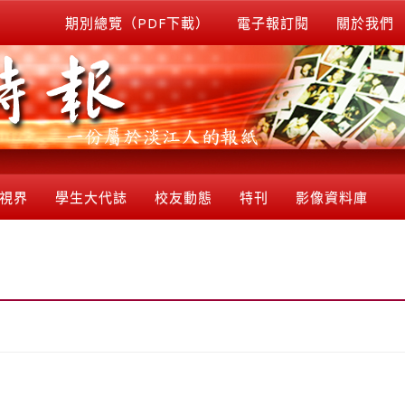
期別總覽（PDF下載）
電子報訂閱
關於我們
視界
學生大代誌
校友動態
特刊
影像資料庫