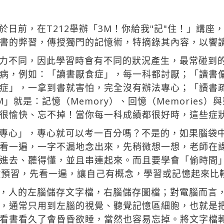
於日前，在T212舉辦「3M！你給我"記"住！」講座
書的弊習，傳授獨門的記憶術，特摘錄其內容，以饗
力不同，因此學習時會有不同的狀況產生，最常碰到
病，例如：「讀書厭食症」，每一科都討厭；「讀書
症」，一拿到書就害怕，完全沒有辦法專心；「讀書
就是：記憶（Memory）、回憶（Memories）與
很愉快、忘不掉！當你每一科成績都很好時，這些症
專心」，專心就可以考一百分嗎？不是的，如果腦袋
看一遍，一字不漏地念出來，先稍微想一想，老師在
進去、聽得懂，並且串連起來。而且要學會「偷時間
鐘預習，先看一遍，讓自己有概念，學習或記憶起來比
，人的左腦儲存文字檔，右腦儲存圖檔；對電腦而言
，通常只用到左腦的視覺、聽覺記憶區細胞，也就是
看書看久了會昏昏欲睡，當然也容易忘掉。將文字檔