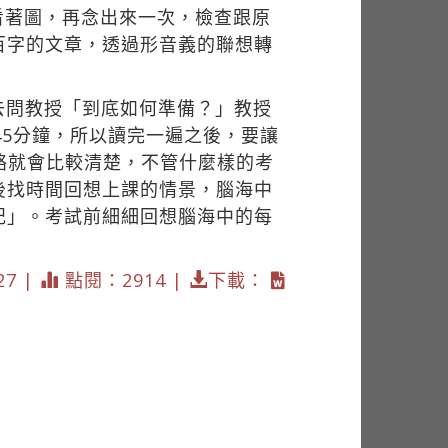
->看著圖，再念出來一次，檢查跟原
百字的文章，透過形音義的聯想轉
去問教授「到底如何準備？」教授
45分鐘，所以讀完一遍之後，要讓
脈絡就會比較清楚，不管什麼樣的考
後找時間回想上課的情景，腦海中
記」。考試前細細回想腦海中的每
27 |
點閱：2914 |
下載：