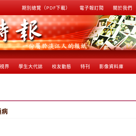
期別總覽（PDF下載）
電子報訂閱
關於我們
視界
學生大代誌
校友動態
特刊
影像資料庫
通病