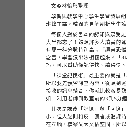
文�林怡彤整理
學習與教學中心學生學習發展組
琪峰主講，精闢的見解剖析學生讀
每個人對於書本的認知與感受能
大半都忘了！歸類許多人讀書的通
有那一科分數特別高；「讀書恐慌
念書，學習沒辦法銜接起來。「3M」
巧，可以幫助你記得快、讀得快、
「課堂記憶術」最重要的就是「
所以要先預習課堂內容，從頭到尾
接收的訊息結合，你就比較容易聽
如：利用老師到教室前的3到5分
其次是課後「記憶」與「回憶」
小，但人腦則相反。讀書或聽課時
在左腦，檔案又大又佔空間，所以