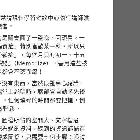
，邀請現任學習健診中心執行講師洪
讀者。
的是翻書翻了一整晚，回頭看，一
偏食症」特別喜歡某一科，所以只
疏鬆症」，每個月只有初一、十五
熟記（Memorize），善用這些技
狀都會不藥而癒！
中沒有東西，當然很難專心聽講，
課堂上說明時，腦部會自動將先後
」，任何瑣碎的時間都要把握，例
較輕鬆。
，圖檔所佔的空間大、文字檔最
把看過的資料，聽到的資訊都儲存
轉成圖檔，只需要七個步驟：眼睛