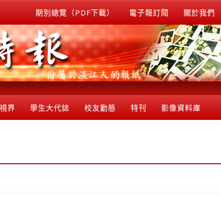
期別總覽（PDF下載）
電子報訂閱
關於我們
視界
學生大代誌
校友動態
特刊
影像資料庫