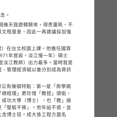
懷念。
，隔幾天我遊韓歸來，得悉噩耗，不
英文程度差，因此一再建議採加強
開）在台北校園上課。他擔任國貿
971年首設，淡江慢一年）碩士
多是淡江教師）出力最多。當時我是
組、管理經濟組以後分別成為資訊
曹公有幾個特點：第一是「商學兩
「總經理」更珍惜「教授」頭銜，
、成功大學（博士），也「教」過
是「堅毅不移」。他年逾不惑，並
大念博士班。成大係工程方面名