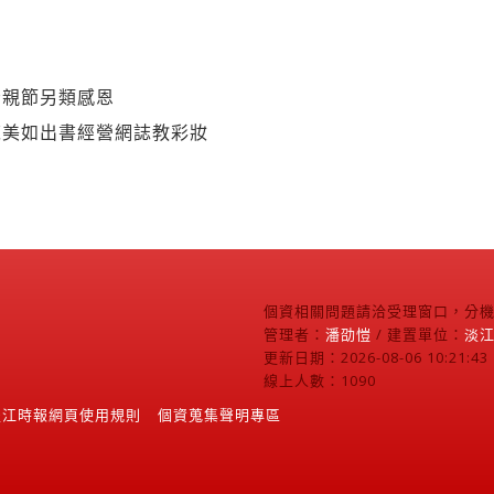
母親節另類感恩
陳美如出書經營網誌教彩妝
個資相關問題請洽受理窗口，分機2
管理者：
潘劭愷
/ 建置單位：
淡
更新日期：2026-08-06 10:21:43
線上人數：1090
淡江時報網頁使用規則
個資蒐集聲明專區