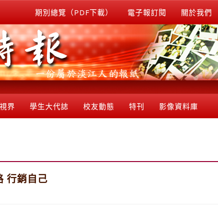
期別總覽（PDF下載）
電子報訂閱
關於我們
視界
學生大代誌
校友動態
特刊
影像資料庫
 行銷自己