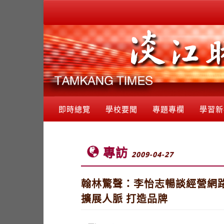
即時總覽
學校要聞
專題專欄
學習新
專訪
2009-04-27
翰林驚聲：李怡志暢談經營網路
擴展人脈 打造品牌