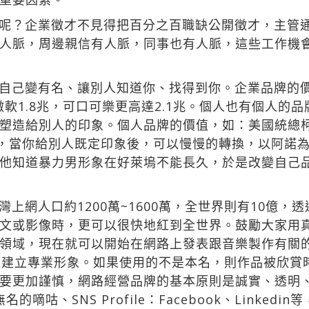
呢？企業徵才不見得把百分之百職缺公開徵才，主管
人脈，周邊親信有人脈，同事也有人脈，這些工作機
自己變有名、讓別人知道你、找得到你。企業品牌的價值
兆、微軟1.8兆，可口可樂更高達2.1兆。個人也有個人
塑造給別人的印象。個人品牌的價值，如：美國統總柯
轉，當你給別人既定印象後，可以慢慢的轉換，以阿諾
他知道暴力男形象在好萊塢不能長久，於是改變自己
上網人口約1200萬~1600萬，全世界則有10億，
文或影像時，更可以很快地紅到全世界。鼓勵大家用
領域，現在就可以開始在網路上發表跟音樂製作有關
作品，進而建立專業形象。如果使用的不是本名，則作品被
要更加謹慎，網路經營品牌的基本原則是誠實、透明
er、無名的嘀咕、SNS Profile：Facebook、Lin