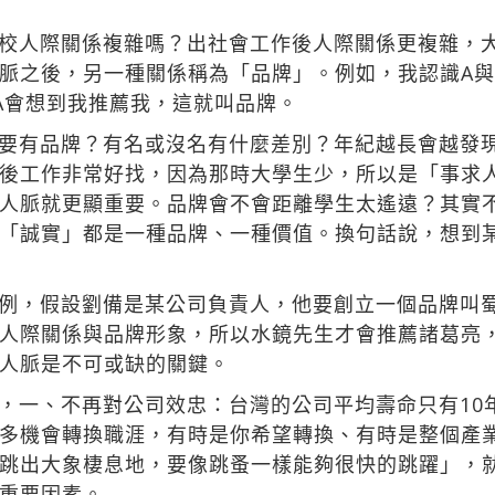
校人際關係複雜嗎？出社會工作後人際關係更複雜，
脈之後，另一種關係稱為「品牌」。例如，我認識A與
A會想到我推薦我，這就叫品牌。
要有品牌？有名或沒名有什麼差別？年紀越長會越發
後工作非常好找，因為那時大學生少，所以是「事求
人脈就更顯重要。品牌會不會距離學生太遙遠？其實
「誠實」都是一種品牌、一種價值。換句話說，想到
例，假設劉備是某公司負責人，他要創立一個品牌叫
人際關係與品牌形象，所以水鏡先生才會推薦諸葛亮
人脈是不可或缺的關鍵。
，一、不再對公司效忠：台灣的公司平均壽命只有10
多機會轉換職涯，有時是你希望轉換、有時是整個產
跳出大象棲息地，要像跳蚤一樣能夠很快的跳躍」，
重要因素。