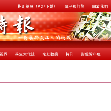
期別總覽（PDF下載）
電子報訂閱
關於我們
視界
學生大代誌
校友動態
特刊
影像資料庫