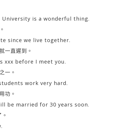
 University is a wonderful thing.
。
te since we live together.
就一直遲到。
s xxx before I meet you.
之一。
 students work very hard.
用功。
ill be married for 30 years soon.
了。
w.