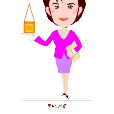
圖�洪翎凱