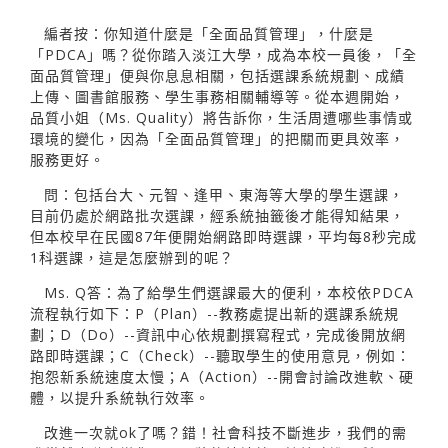
編者按：你知道什麼是「全面品質管理」，什麼是
「PDCA」嗎？從你踏入淡江大學，成為本校一員後，「全
面品質管理」便與你息息相關，包括選課系統規劃、成績
上傳、圖書館服務、學生事務相關輔導等。從本週開始，
品質小姐（Ms. Quality）將告訴你，生活周遭哪些事情或
環境的變化，因為「全面品質管理」的把關而更具效率，
服務更好。
問：包括台大、元智、逢甲、東海等大學的學生選課，
目前仍處於網路批次選課，經系統抽籤後才能得知結果，
但本校早在民國87年便開始網路即時選課，平均每8秒完成
1科選課，這是怎麼辦到的呢？
Ms. Q答：為了給學生們選課最大的便利，本校依PDCA
流程執行如下：P（Plan）--教務處提出新的選課系統規
劃；D（Do）--資訊中心依規劃撰寫程式，完成後開放網
路即時選課；C（Check）--聽取學生的使用意見，例如：
抱怨新系統速度太慢；A（Action）--開會討論改進軟、硬
體，以提升系統執行效率。
改進一次就ok了嗎？錯！社會科技不斷進步，我們的需