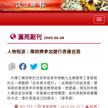
Toggl
navig
瀛苑副刊
2009-06-08
人物短波：陳詩婷參加遊行表達自我
大傳三陳詩婷於日前參加青年勞動九五聯盟等工會發起
的五一勞動節「反失業大遊行」。這場遊行的訴求是，要
求政府重視青年的勞動及教育政策。她建議，現在的年輕
人應該走出校園，多看看社會現實面，並利用創新和顛覆
的方式，勇於表達自己的想法。（張莘慈）
NO.755 |
更新時間：2010-09-27 |
點閱：