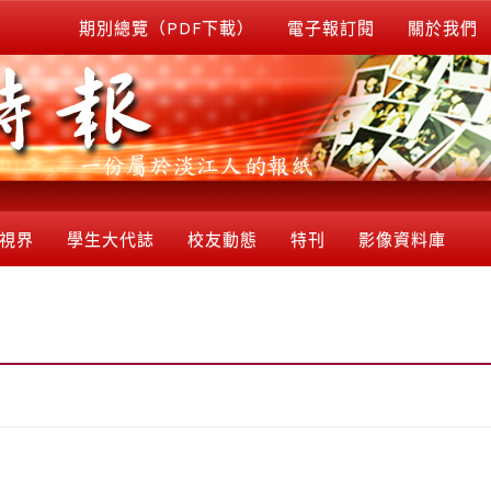
期別總覽（PDF下載）
電子報訂閱
關於我們
視界
學生大代誌
校友動態
特刊
影像資料庫