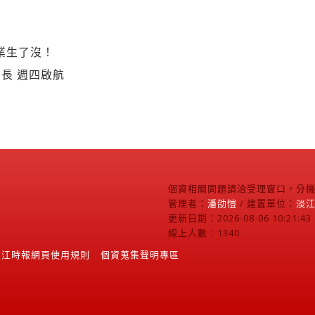
業生了沒！
長 週四啟航
個資相關問題請洽受理窗口，分機2
管理者：
潘劭愷
/ 建置單位：
淡
更新日期：2026-08-06 10:21:43
線上人數：1340
淡江時報網頁使用規則
個資蒐集聲明專區