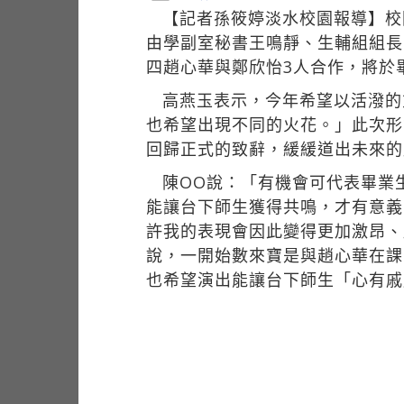
【記者孫筱婷淡水校園報導】校
由學副室秘書王鳴靜、生輔組組長
四趙心華與鄭欣怡3人合作，將於
高燕玉表示，今年希望以活潑的
也希望出現不同的火花。」此次形
回歸正式的致辭，緩緩道出未來的
陳OO說：「有機會可代表畢業
能讓台下師生獲得共鳴，才有意義
許我的表現會因此變得更加激昂、
說，一開始數來寶是與趙心華在課
也希望演出能讓台下師生「心有戚