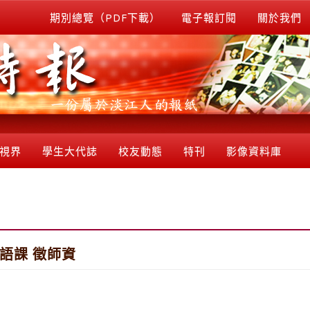
期別總覽（PDF下載）
電子報訂閱
關於我們
視界
學生大代誌
校友動態
特刊
影像資料庫
語課 徵師資