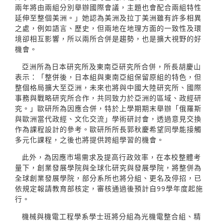
兩年將由兩組分別舉辦國際會議，主題也會配合兩組特性
延伸至整個美洲。」她認為美洲及拉丁美洲雖有許多相異
之處，例如語言、歷史，但兩地在地理方面的一致性及環
境卻相互影響，所以兩所合併是趨勢，也是擴大視野的好
機會。
亞洲所為日本研究所及東南亞研究所合併，所長胡慶山
表示：「整併後，日本組與東南亞組保留原組的特色，但
整個格局擴大至亞洲，未來也將與中國大陸研究所、國際
事務與戰略研究所合作，共同致力於亞洲的區域、政經研
究。」歐研所為因應合併，特於上學期期末舉辦「俄羅斯
與歐洲當代政經、文化交流」學術研討會，透過意見交換
作為課程設計的參考。歐研所所長郭秋慶希望同學能接觸
多元化課程，之後也將提供跨組學習的機會。
此外，為因應市場需求及提高行政效率，在本校整體考
量下，創業發展學院與全球化研究與發展學院，將整併為
全球創業發展學院，部分系所也將分組、更名及停招，已
依規定報請教育部核定，審核通過後預計自99學年度起施
行。
機械與機電工程學系學士班將分組為光機電整合組、精