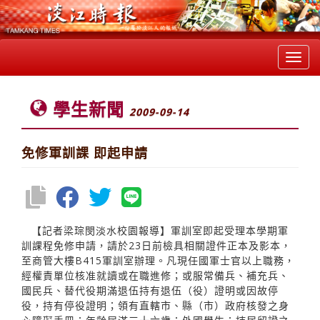
Toggl
navig
學生新聞
2009-09-14
免修軍訓課 即起申請
【記者梁琮閔淡水校園報導】軍訓室即起受理本學期軍
訓課程免修申請，請於23日前檢具相關證件正本及影本，
至商管大樓B415軍訓室辦理。凡現任國軍士官以上職務，
經權責單位核准就讀或在職進修；或服常備兵、補充兵、
國民兵、替代役期滿退伍持有退伍（役）證明或因故停
役，持有停役證明；領有直轄市、縣（市）政府核發之身