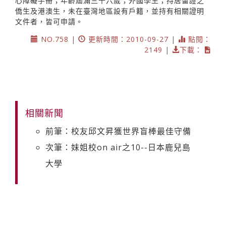
心障礙手冊；年齡屆滿三十六歲；外國學生；持居留證之
僑生及港澳生，未在臺灣地區設有戶籍，並持有相關證明
文件者，皆可申請。
NO.758 |
更新時間：2010-09-27 |
點閱：
2149 |
下載：
相關新聞
前筆：校友邱文昇獲世界盲棒最佳守備
次筆：妹姐校on air之10--日本鹿兒島
大學