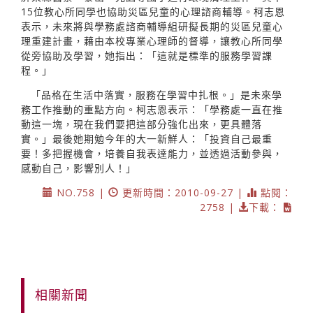
15位教心所同學也協助災區兒童的心理諮商輔導。柯志恩
表示，未來將與學務處諮商輔導組研擬長期的災區兒童心
理重建計畫，藉由本校專業心理師的督導，讓教心所同學
從旁協助及學習，她指出：「這就是標準的服務學習課
程。」
「品格在生活中落實，服務在學習中扎根。」是未來學
務工作推動的重點方向。柯志恩表示：「學務處一直在推
動這一塊，現在我們要把這部分強化出來，更具體落
實。」最後她期勉今年的大一新鮮人：「投資自己最重
要！多把握機會，培養自我表達能力，並透過活動參與，
感動自己，影響別人！」
NO.758 |
更新時間：2010-09-27 |
點閱：
2758 |
下載：
相關新聞