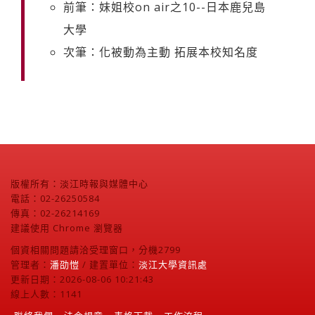
前筆：妹姐校on air之10--日本鹿兒島
大學
次筆：化被動為主動 拓展本校知名度
版權所有：淡江時報與媒體中心
電話：02-26250584
傳真：02-26214169
建議使用 Chrome 瀏覽器
個資相關問題請洽受理窗口，分機2799
管理者：
潘劭愷
/ 建置單位：
淡江大學資訊處
更新日期：2026-08-06 10:21:43
線上人數：1141