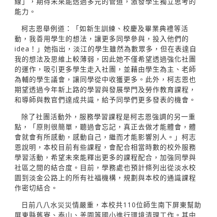
線」，期待未來能透過多元的管道，激發學生獨立思考的
能力。
柯志恩舉例道：「如新生訓練、校慶及畢業典禮等活
動，我善用學生的想法，讓更多同學參與，投入他們的
idea！」她指出，淡江的學生雖然為數眾多，但在表達自
我的想法及思維上較薄弱，因此她不僅希望透過強化社團
的運作，吸引更多學生走入社團，並藉由學生為主、老師
為輔的學生議會，讓同學從中收獲更多。此外，柯志恩也
期望透過今年新上路的學習與發展學門及勞作教育課程，
和導師與教官們達成共識，給予同學們更多發表的機會。
除了社團活動外，服務學習課程是柯志恩強調的另一重
點，「原則很簡單，聽過會忘記，真正去做才能體會，體
會就會有所感動，感動自己，繼而才能影響別人。」柯志
恩說明，本校目前有些課程，會配合相當時數的校外服務
學習活動，希望未來能釋出更多的課程配合，加強同學與
社區之間的結合度。目前，學務處也預計條列出從淡水校
園到淡金公路上的所有社福機構，規劃與本校的通識課程
作密切結合。
日前八八水災災情嚴重，本校共110位師生南下屏東幫助
屏東縣舊寮、泰山、羌園等國小進行環境清理工作。其中