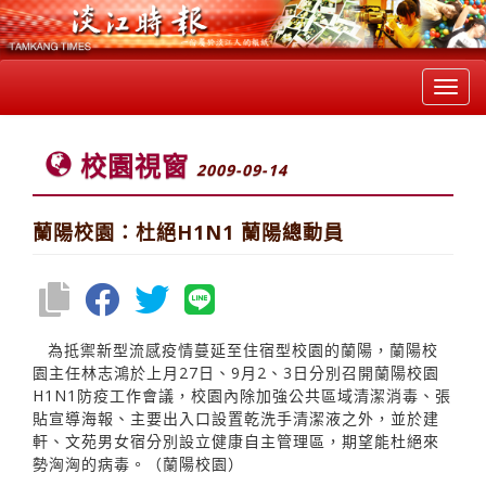
Toggl
navig
校園視窗
2009-09-14
蘭陽校園：杜絕H1N1 蘭陽總動員
為抵禦新型流感疫情蔓延至住宿型校園的蘭陽，蘭陽校
園主任林志鴻於上月27日、9月2、3日分別召開蘭陽校園
H1N1防疫工作會議，校園內除加強公共區域清潔消毒、張
貼宣導海報、主要出入口設置乾洗手清潔液之外，並於建
軒、文苑男女宿分別設立健康自主管理區，期望能杜絕來
勢洶洶的病毒。（蘭陽校園）