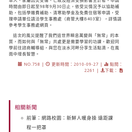
本人、家屬因災受傷、亡故及經濟受損影響生計者。申請
時間由即日起至98年9月30日止，依受災情況予以協助補
助，包括學雜費補助、清寒助學金及免費住宿等申請，受
理申請單位請洽學生事務處（商管大樓B403室），詳情請
參考學生事務處網頁。
這次的風災提醒了我們這世界瞬息萬變與「無常」的本
質，而如何與「無常」共處更是需要學習的功課，歡迎同
學前往諮商輔導組，與您在淡水河畔分享生活點滴，在風
雨中增長智慧。
NO.758 |
更新時間：2010-09-27 |
點閱：
2261 |
下載：
相關新聞
前筆：網路校園：新鮮人暖身操 遠距課
程一把罩