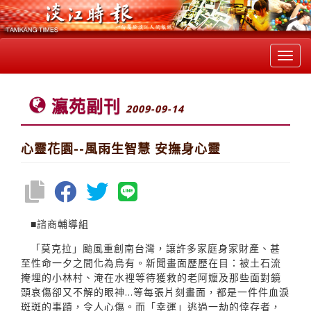
Toggl
navig
瀛苑副刊
2009-09-14
心靈花園--風雨生智慧 安撫身心靈
■諮商輔導組
「莫克拉」颱風重創南台灣，讓許多家庭身家財產、甚
至性命一夕之間化為烏有。新聞畫面歷歷在目：被土石流
掩埋的小林村、淹在水裡等待獲救的老阿嬤及那些面對鏡
頭哀傷卻又不解的眼神…等每張片刻畫面，都是一件件血淚
斑斑的事蹟，令人心傷。而「幸運」逃過一劫的倖存者，