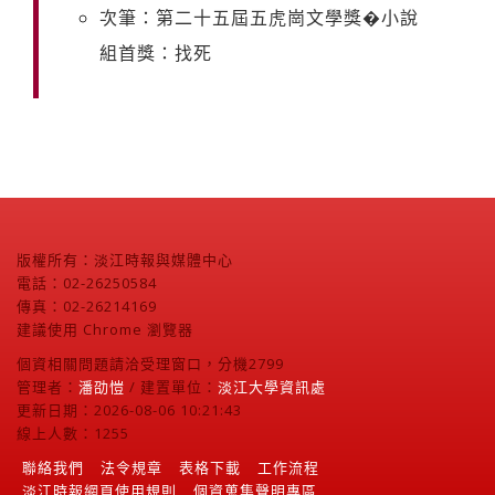
次筆：第二十五屆五虎崗文學獎�小說
組首獎：找死
版權所有：淡江時報與媒體中心
電話：02-26250584
傳真：02-26214169
建議使用 Chrome 瀏覽器
個資相關問題請洽受理窗口，分機2799
管理者：
潘劭愷
/ 建置單位：
淡江大學資訊處
更新日期：2026-08-06 10:21:43
線上人數：1255
聯絡我們
法令規章
表格下載
工作流程
淡江時報網頁使用規則
個資蒐集聲明專區