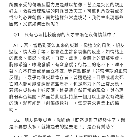
所要承受的傷痛及壓力更是難以想像。甚至是災民的親朋
好友、救援清理現場的阿兵哥及志工，可能也承受著或多
或少的心理創傷，面對這樣無常處境時，我們會出現那些
困惑，又該如何因應呢？
Q1：只有心理比較脆弱的人才會陷在哀傷情緒中？
A1：否。當遇到突如其來的災難，像這次的風災、親友
過世、情人分手等，都會產生許多哀傷的反應，如情緒上
的悲哀、憤怒、愧疚、自責、焦慮；身體上的胃部空虛、
胸部緊迫、喉嚨發緊、有窒息感；行為上的吃不下、睡不
著、心不在焉或是坐立不安…等這些都是「非常時期的正常
反應」，幾乎每個災難倖存者、曾遭遇過、目擊或親友死
亡的人都可能會經歷這些歷程，也是壓力下的正常反應，
若您在災後有上述反應，這是很自然正常的現象，與心理
脆弱與否無關。然而若此症狀持續一個月以上都沒有減緩
的話，就可能是「創傷症候群」，需要尋求專業上的協
助。
Q2：朋友是受災戶，我勸他「既然災難已經發生了，還
是不要想太多，就讓過去的過去吧！」是否有幫助？