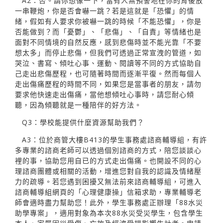
A2：否。請你想像一下，當有人無預警地在你的背後放
一串鞭炮，你是否會嚇一跳？若是這就是「恐懼」的情
緒，假如有人要求你被嚇一跳的時候「不能恐懼」，你是
否能做到？而「憂鬱」、「悲傷」、「自責」等情緒也是
面對不同情境的自然反應，感到悲傷時並不能光靠「不要
想太多」而停止悲傷，但我們可透過正常宣洩的管道，如
哭泣、書寫、傾吐心事、運動、閱讀等不同的方式協助自
己走出悲傷歷程，也可隨著時間而逐漸平復。然而每個人
走出傷痛歷程的時間不同，如果您是當事者的朋友，請勿
要求他快速走出傷痛，當他想傾吐心事時，請您耐心傾
聽，因為傾聽就是一種陪伴的好方法。
Q3：學校能提供什麼資源幫助我們？
A3：位於商管大樓B413的學生事務處諮商輔導組，有許
多專業的諮商老師可以透過個別諮商的方式，陪您談談心
裡的事，協助您用自已的方式走出傷痛。也開設不同的心
理諮商團體或相關的活動，增進您對自我的認識及情緒壓
力的疏導。若您遇到困擾又無法前來諮商輔導組，可進入
諮商輔導組網頁的「心理健康操」信箱求助，專業輔導老
師會適時盡力幫助您！此外，學生事務處正辦理「88水災
助學專案」，適用對象為本次88水災受災學生，包含學生