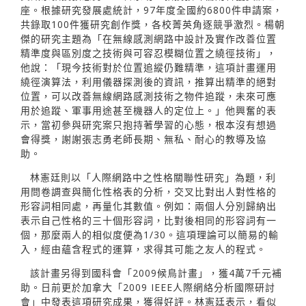
座。根據研究發展處統計，97年度全國約6800件申請案，
共錄取100件獲研究創作獎，各校菁英角逐競爭激烈。楊朝
傑的研究主題為「在無線感測網路中設計及實作改善位置
精準度與區別度之技術與可容忍模糊位置之繞徑技術」，
他說：「現今技術對於位置追縱仍難精準，這項計畫運用
繞徑演算法，利用儀器探測後的資訊，推算出精準的絕對
位置，可以改善無線網路感測技術之物件追蹤，未來可應
用於追蹤、軍事用途甚至機器人的定位上。」他興奮的表
示，當初參與研究案只抱持著學習的心態，根本沒有想過
會得獎，謝謝張志勇老師長期、無私、耐心的教導及協
助。
林憲廷則以「人際網路中之性格關聯性研究」為題，利
用問卷調查與簡化性格表的分析，交叉比對出人對性格的
形容詞相同處，再量化其數值。例如：兩個人分別歸納出
表示自己性格的三十個形容詞，比對後相同的形容詞有一
個，那麼兩人的相似度便為1/30。這項理論可以簡易的輸
入，經由蘊含程式的運算，求得其可能之友人的程式。
該計畫另得到國科會「2009候鳥計畫」，獲4萬7千元補
助。日前更於加拿大「2009 IEEE人際網絡分析國際研討
會」中發表這項研究成果，獲得好評。林憲廷表示，看似