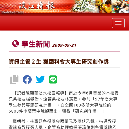
Toggl
navig
學生新聞
2009-09-21
資訊企管２生 獲國科會大專生研究創作獎
【記者陳頤華淡水校園報導】甫於今年6月畢業的本校資
訊系校友楊朝傑、企管系校友林憲廷，參加「97年度大專
學生參與專題研究計畫」，自全國100多所大專院校約
6800件申請案中脫穎而出，獲得「研究創作獎」！
楊朝傑、林憲廷各得獎金兩萬元及獎狀乙紙，指導教授
資訊系教授張志勇、企管系助理教授張瑋倫則各獲獎牌乙