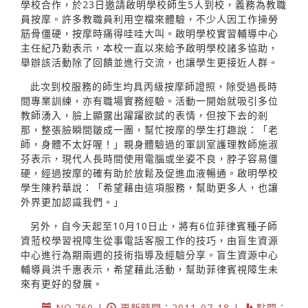
學校合作，於23日邀請啟明學校師生5人到校，義務為教職
員按摩。許多教職員利用空檔來體驗，不少人因工作操勞
筋骨僵硬，按摩時痛得哇哇大叫。啟明學校實習輔導中心
主任紀乃勳表示，本校一直以來給予啟明學校諸多協助，
舉辦該活動除了回饋並進行交流，也讓學生更接近人群。
此次到校服務的師生均具丙級按摩師證照，除受過長時
間專業訓練，亦有職場實務經驗。活動一開始就吸引多位
教師湧入，臉上顯露出躍躍欲試的表情，但按下去的剎
那，整張臉瞬間皺成一團，幫忙按摩的學生打趣說：「老
師，身體不太好喔！」親身體驗過的軍訓室護理教師施淑
芬表示，現代人長時間使用電腦或坐姿不良，脖子容易僵
硬，經過按摩的確有助於放鬆及促進血液暢通。啟明學校
學生陳矜華說：「希望藉由這項服務，幫助更多人，也讓
外界更加認識我們。」
另外，自今天起至10月10日止，將有6位菲律賓種子師
資蒞校學習視障生從事電話客服工作的技巧，由盲生資源
中心進行為期兩週的技術指導及經驗分享。盲生資源中心
輔導員洪千惠表示，希望藉此活動，幫助菲律賓視障生未
來有更好的發展。
NO.760 |
更新時間：2011-07-18 |
點閱：