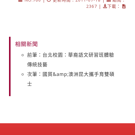
2367 |
下載：
相關新聞
前筆：台北校園：華裔語文研習班體驗
傳統技藝
次筆：國貿&amp;澳洲昆大攜手育雙碩
士