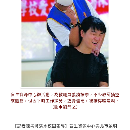
盲生資源中心辦活動，為教職員義務按摩，不少教師抽空
來體驗，但因平時工作操勞，筋骨僵硬，被按得哇哇叫。
（圖�劉瀚之）
【記者陳書澔淡水校園報導】盲生資源中心與北市啟明