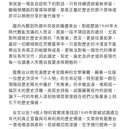
來就是一場各自認知下的對話，只有持續透過毫無保留、
翻箱倒櫃般的搜尋與擠壓，那真正屬於歷史的原汁原味或
許可以稍微分享於後代後世。
國共內戰到所謂中央政府播遷來台，對經歷過1949年大
時代戰亂苦痛的人而言，那是一段不堪回首的歲月，尤其
對所謂居於歷史劣勢的「失敗者」而言，更是往事如夢，
最好一切都傾倒在荒煙蔓草中。只是對歷史的冷漠並不能
帶出生命真正的蛻變與成長，更無法對每一個世代的傳承
責任有所交代，因此讀史、知史、論史及評史或許是現代
每一位讀書人所應自我要求與期勉的。
龍應台以她充滿歷史考究精神的文學筆觸，藉著一位接
一位歷史洪流中「小人物」的生命記憶，特別是那一群在
現階段歷史眼光中屬於「失敗者」的辛酸血淚，堆砌成一
幅巨大的歷史浮雕，宛若史詩般，試圖藉著低吟的迴唱，
讓下一代的年輕人深刻地領受那曾經在他們父執輩身上刻
化下的歷史傷痕。
全文以近74個人物的寫實故事找回1949年那被試圖遺忘
年代的真正意義與可再利用的歷史價值，文章保有龍應台
一貫地簡潔與犀利，但卻親切而深邃，在字裡行間再一次