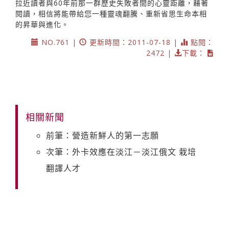
拉近讀者與60年前那一群歷史失敗者間的心靈距離，藉著
閱讀，相信將能帶給您一種靈魂翻騰、重新省思生命本相
的昇華與進化。
NO.761 |
更新時間：2011-07-18 |
點閱：
2472 |
下載：
相關新聞
前筆：營造新鮮人的第一志願
次筆：外卡效應在淡江－淡江俄文 栽培
翻譯人才