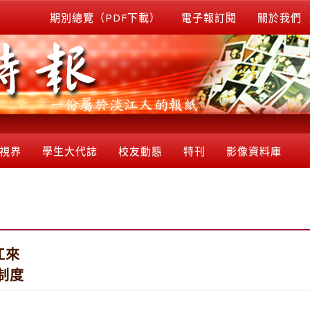
期別總覽（PDF下載）
電子報訂閱
關於我們
視界
學生大代誌
校友動態
特刊
影像資料庫
江來
制度