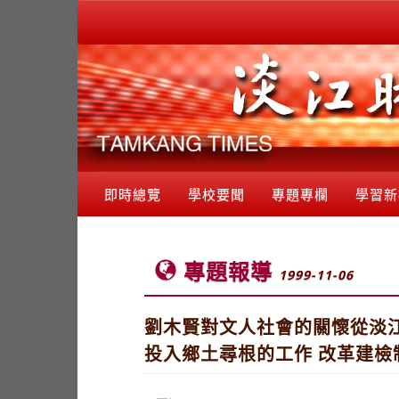
即時總覽
學校要聞
專題專欄
學習新
專題報導
1999-11-06
劉木賢對文人社會的關懷從淡
投入鄉土尋根的工作 改革建檢