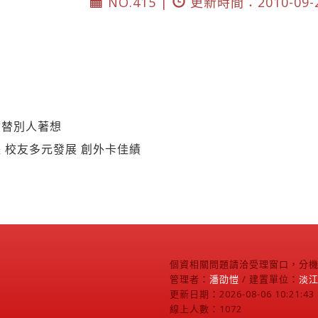
NO.415 |
更新時間：2010-09-
會替別人著想
 校友多元發展 創外卡佳績
個資相關問題請洽受理窗口，分機2
管理者：
潘劭愷
/ 建置單位：
淡
更新日期：2026-08-06 10:21:43
線上人數：1072