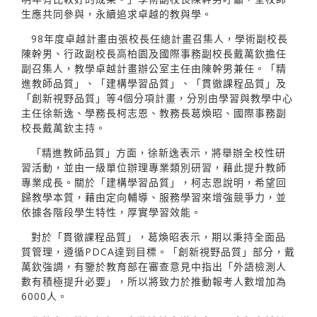
生應共同參與，永續追求卓越的教與學。
98年度卓越計畫由張校長任總計畫召集人，學術副校長
陳幹男、行政副校長高柏園及國際事務副校長戴萬欽擔任
副召集人，教學卓越計畫辦公室主任由陳幹男兼任。「精
進教師品質」、「建構學習品質」、「貫徹課程品質」及
「創新視野品質」等4個分項計畫，分別由學習與教學中心
主任徐新逸、學務長柯志恩、教務長葛煥昭、國際事務副
校長戴萬欽主持。
「精進教師品質」方面，徐新逸表示，將舉辦全校性研
習活動，並由一級單位辦理專業類別研習，藉此提升教師
專業成長。關於「建構學習品質」，柯志恩說明，希望回
歸教學本質，藉由定向輔導、服務學習來增強競爭力，並
依據各階段學生特性，厚實學習效能。
對於「貫徹課程品質」，葛煥昭表示，期以秉持全面品
質管理，遵循PDCA達到目標。「創新視野品質」部分，戴
萬欽強調，有鑒於教育部在審查意見中指出「外語檢測人
數有積極提升必要」，所以將致力於推動報考人數增加為
6000人。