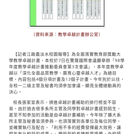
（資料來源：教學卓越計畫辦公室）
【記者江啟義淡水校園報導】為全面落實教育部獎勵大
學教學卓越計畫，本校於7日在驚聲國際會議廳舉辦「98學
年度教學卓越計畫推動委員會第3次會議」，本年度教學卓
越以「深化全面品質教學、廣育心靈卓越人才」為總目
標，內容包括4個分項計畫及13個子計畫。今年別於以往，
全校一二級主管及秘書均須參加會議，顯見全體總動員的
決心。
校長張家宜表示，擠進卓越計畫補助的排行榜並不容
易，由於過去很多系所主管及同學對卓越計畫感到陌生，
甚至不知參加的活動是由卓越計畫補助。今年除了擴大系
所主管及秘書皆須參與，也須落實到各單位及每位同學，
並確實執行及配合，「利用不多的經費發揮最大效用，讓
明年有比較好的成果。」學術副校長陳幹男呼籲，全校師