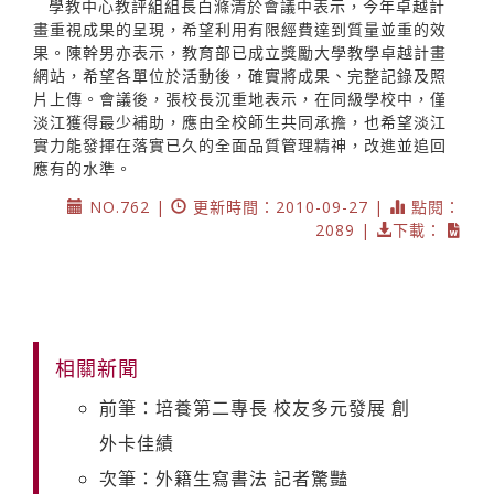
學教中心教評組組長白滌清於會議中表示，今年卓越計
畫重視成果的呈現，希望利用有限經費達到質量並重的效
果。陳幹男亦表示，教育部已成立獎勵大學教學卓越計畫
網站，希望各單位於活動後，確實將成果、完整記錄及照
片上傳。會議後，張校長沉重地表示，在同級學校中，僅
淡江獲得最少補助，應由全校師生共同承擔，也希望淡江
實力能發揮在落實已久的全面品質管理精神，改進並追回
應有的水準。
NO.762 |
更新時間：2010-09-27 |
點閱：
2089 |
下載：
相關新聞
前筆：培養第二專長 校友多元發展 創
外卡佳績
次筆：外籍生寫書法 記者驚豔