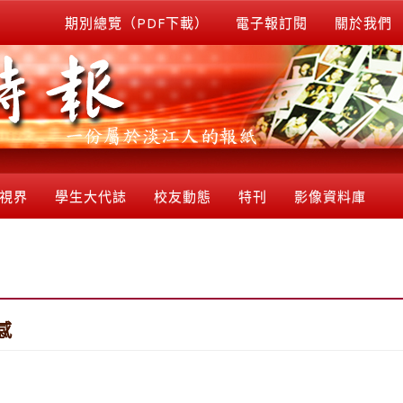
期別總覽（PDF下載）
電子報訂閱
關於我們
視界
學生大代誌
校友動態
特刊
影像資料庫
感