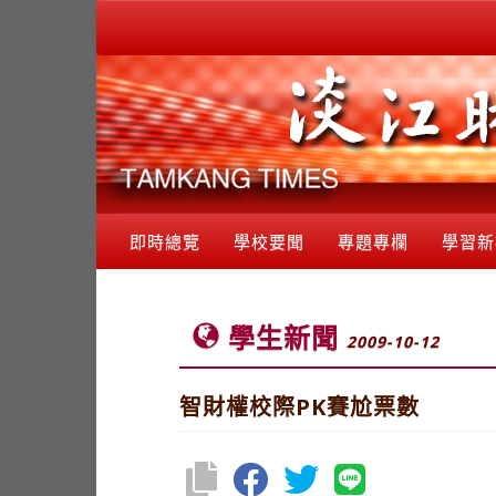
即時總覽
學校要聞
專題專欄
學習新
學生新聞
2009-10-12
智財權校際PK賽尬票數