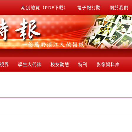
期別總覽（PDF下載）
電子報訂閱
關於我們
視界
學生大代誌
校友動態
特刊
影像資料庫