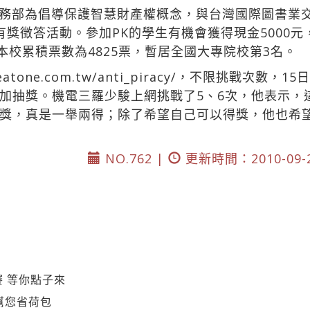
務部為倡導保護智慧財產權概念，與台灣國際圖書業交
有獎徵答活動。參加PK的學生有機會獲得現金5000
本校累積票數為4825票，暫居全國大專院校第3名。
ct.greatone.com.tw/anti_piracy/，不限挑
加抽獎。機電三羅少駿上網挑戰了5、6次，他表示，
獎，真是一舉兩得；除了希望自己可以得獎，他也希望
NO.762 |
更新時間：2010-09-
賽 等你點子來
幫您省荷包