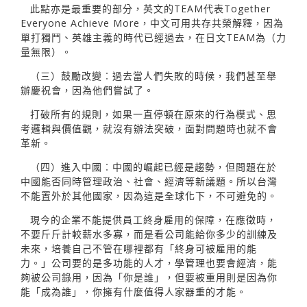
此點亦是最重要的部分，英文的TEAM代表Together
Everyone Achieve More，中文可用共存共榮解釋，因為
單打獨鬥、英雄主義的時代已經過去，在日文TEAM為（力
量無限）。
（三）鼓勵改變︰過去當人們失敗的時候，我們甚至舉
辦慶祝會，因為他們嘗試了。
打破所有的規則，如果一直停頓在原來的行為模式、思
考邏輯與價值觀，就沒有辦法突破，面對問題時也就不會
革新。
（四）進入中國︰中國的崛起已經是趨勢，但問題在於
中國能否同時管理政治、社會、經濟等新議題。所以台灣
不能置外於其他國家，因為這是全球化下，不可避免的。
現今的企業不能提供員工終身雇用的保障，在應徵時，
不要斤斤計較薪水多寡，而是看公司能給你多少的訓練及
未來，培養自己不管在哪裡都有「終身可被雇用的能
力。」公司要的是多功能的人才，學管理也要會經濟，能
夠被公司錄用，因為「你是誰」，但要被重用則是因為你
能「成為誰」，你擁有什麼值得人家器重的才能。