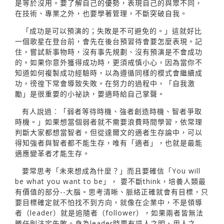
是等於沒用。要了解自己的優勢，表現自己的與眾不同，
在技術、專業之外，也要學著管理，不斷突破自我。
「成功是可以預演的；失敗是不可避免的。」這就好比
一個歌星在登台前，會先在後台預習待會要怎麼表現。記
住，嘗試新事物時，沒有事先規劃、沒有預演是不會成功
的。如果你意外獲得成功時，更須戒慎小心，因為當你不
知道如何複製成功經驗時，以為遵循同樣的模式會繼續成
功，徬徨下常會導致失敗。在努力的過程中，「自我激
勵」是很重要的小祕訣，要適時給自己掌聲。
有人說過︰「弱者等待時機、強者創造時機、智者爭取
時機。」如果想當個弱者就不需要浪費時間學習，依常理
判斷大家都想當智者。但從達爾文的適者生存論中，可以
得知強者與智者都不能生存，唯有「適者」，也就是最能
適應變革者才能生存。
要常思考「未來想成為什麼？」而且要確信「You will
be what you want to be」， 要不斷think，培養人類最
有價值的部分--大腦。思考清晰、脈絡正確就會有目標，只
要目標確定就不怕找不到方向，就像在企業中，不是領導
者（leader）就是追隨者（follower），如果兩者皆無法
勝任則注定失敗。身為leader時要有識人之明、用人之