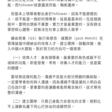
能，而follower就要盡其所能、鞠躬盡瘁。
但基本上領導者都出身於follower，因為不能跟隨別
人，就不能當一個好的領導者，這是最基本的。在這個過
程中，要明白頭銜不重要，實力才是最重要的，沒有辦法
掌控核心趨勢，就無法在社會上跟別人競爭。
藉由奇異（GE）執行長傑克．威爾許（Jack Welch）在
管理論壇中歸納出的培育人才、建立團隊、鼓勵改變、進
入中國4大要點，對於努力的方向可一窺堂奧︰
（一）培育人才︰身為領導者，最重要的角色或最不可
或缺的功能，即是發覺、考核、培養人才的能力，這是贏
的關鍵。
要培育這樣的能力，溝通不良是大部分問題的癥結點，
一定要學會如何與人溝通，因為溝通不僅是讓別人明白自
己在說什麼，更重要的是讓聽者能照著去執行，這才算完
整的溝通。
（二）建立團隊︰只靠己身能力去發光的主管，絕對比
不上讓數名屬下同心打拚出的成績閃亮。