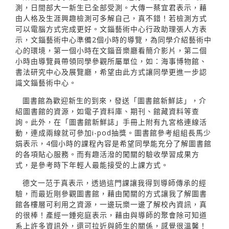
測，日間部大一新生已全部受測。大傳一蔡宜君表示，藉
由人格及生涯興趣檢測可多解自己，真不錯！若檢測方式
可以電腦方式完成更好。文錙藝術中心行政助理張人方表
示，文錙藝術中心準備2個小時的導覽，為同學介紹藝術中
心的環境，第一個小時在文錙音樂廳看簡介影片，第二個
小時由導覽員帶領同學參觀所屬單位，如：海事博物館、
書法研究中心及展覽廳，希望由此方式讓同學更進一步認
識文錙藝術中心。
圖書館為歡迎新生的到來，發送「圖書館新鮮誌」，介
紹圖書館的資源，如電子資料庫、期刊、館藏資料等查
詢。此外，在「圖書館新鮮誌」手冊上附有九宮格連線活
動，連成兩線就可參加i-pod抽獎。圖書館參考組組長馬少
娟表示，4個小時的課程內容是希望同學能充分了解圖書館
的各項貼心服務。而有趣活潑的闖關的驗收學習成果方
式，是參考時下年輕人最能接受的上課方式。
德文一范于真表示，透過這門課讓我得到導師傳承的經
驗，而最近剛參觀圖書館，藉由闖關的方式讓我了解圖書
館各樓層可利用之資源，一邊玩樂一邊了解校內資訊，真
的很棒！產經一鍾宛庭表示，藉由與導師的聚會除可知道
系上許多資訊外，還可拉近與師生的關係，感覺很溫馨！