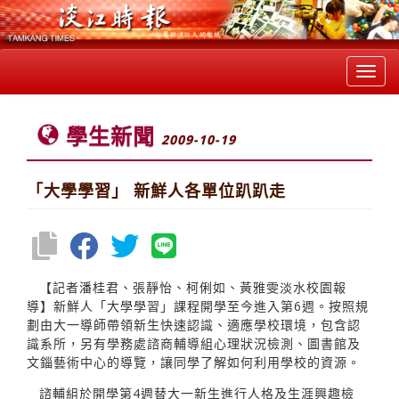
Toggl
navig
學生新聞
2009-10-19
「大學學習」 新鮮人各單位趴趴走
【記者潘桂君、張靜怡、柯俐如、黃雅雯淡水校園報
導】新鮮人「大學學習」課程開學至今進入第6週。按照規
劃由大一導師帶領新生快速認識、適應學校環境，包含認
識系所，另有學務處諮商輔導組心理狀況檢測、圖書館及
文錙藝術中心的導覽，讓同學了解如何利用學校的資源。
諮輔組於開學第4週替大一新生進行人格及生涯興趣檢