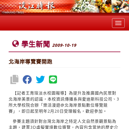
Toggl
navig
學生新聞
2009-10-19
北海岸導覽賽開跑
【記者王育瑄淡水校園報導】為提升及推廣國內民眾對
北海岸美景的認識，本校資訊傳播系與愛迪斯科技公司、3
所大學校院合辦「樂活漫遊@北海岸景點數位導覽競
賽」，即日起至明年2月20日受理報名，歡迎參加。
參賽主題須針對台灣北海岸之特定人文自然景觀景點為
主題，建置3D虛擬實境數位導覽，內容包含當地的歷史介