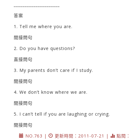
_____________________
答案
1. Tell me where you are.
間接問句
2. Do you have questions?
直接問句
3. My parents don’t care if I study.
間接問句
4. We don’t know where we are.
間接問句
5. I can’t tell if you are laughing or crying.
間接問句
NO.763 |
更新時間：2011-07-21 |
點閱：