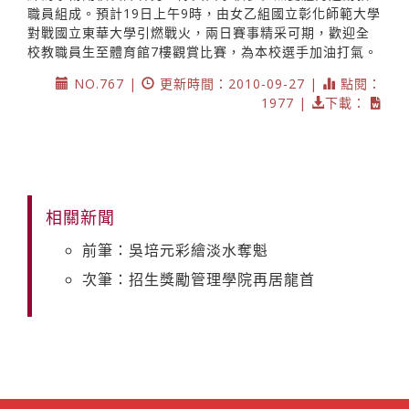
職員組成。預計19日上午9時，由女乙組國立彰化師範大學
對戰國立東華大學引燃戰火，兩日賽事精采可期，歡迎全
校教職員生至體育館7樓觀賞比賽，為本校選手加油打氣。
NO.767 |
更新時間：2010-09-27 |
點閱：
1977 |
下載：
相關新聞
前筆：吳培元彩繪淡水奪魁
次筆：招生獎勵管理學院再居龍首