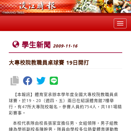
Toggl
navig
學生新聞
2009-11-16
大專校院教職員桌球賽 19日開打
【本報訊】體育室承辦本學年度全國大專校院教職員桌
球賽，於19、20（週四、五）兩日在紹謨體育館7樓舉
行，有47所大專院校報名，參賽人員約754人，共181場精
彩賽事。
本校代表隊由校長張家宜擔任男、女組領隊，男子組教
練為學術副校長陳幹男，隊員由學校多位熱愛體育運動教