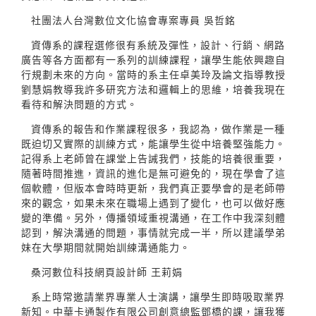
社團法人台灣數位文化協會專案專員 吳哲銘
資傳系的課程選修很有系統及彈性，設計、行銷、網路
廣告等各方面都有一系列的訓練課程，讓學生能依興趣自
行規劃未來的方向。當時的系主任卓美玲及論文指導教授
劉慧娟教導我許多研究方法和邏輯上的思維，培養我現在
看待和解決問題的方式。
資傳系的報告和作業課程很多，我認為，做作業是一種
既迫切又實際的訓練方式，能讓學生從中培養堅強能力。
記得系上老師曾在課堂上告誡我們，技能的培養很重要，
隨著時間推進，資訊的進化是無可避免的，現在學會了這
個軟體，但版本會時時更新，我們真正要學會的是老師帶
來的觀念，如果未來在職場上遇到了變化，也可以做好應
變的準備。另外，傳播領域重視溝通，在工作中我深刻體
認到，解決溝通的問題，事情就完成一半，所以建議學弟
妹在大學期間就開始訓練溝通能力。
桑河數位科技網頁設計師 王莉娟
系上時常邀請業界專業人士演講，讓學生即時吸取業界
新知。中華卡通製作有限公司創意總監鄧橋的課，讓我獲