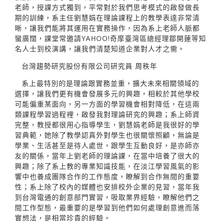
老師，授課方式獨到，平常對於我們思考模式的啟發做長
期的訓練，系主任劉慧娟在理論課程上的教學表達非常清
晰，讓我們能將其運用在實務操作，因為系上老師人脈都
蠻廣闊，課堂常邀請YAHOO!奇摩臺灣區總經理鄒開蓮等知
名人士到校演講，讓我們清楚知道企業對人才之需。
台灣趨勢研究股份有限公司研究員 周秩年
系上最特別的是理論跟實務並重，擴大未來相關領域的
選擇，讓我們更有機會發展多元的興趣，相較於其他學校
可能偏重某面向，另一方面的學習機會相對降低，在這兩
類課程學習過程裡，啟發我對理論研究的興趣；系上師資
完整，教授都很用心指導學生，劉慧娟老師是我很好的學
習典範，她除了教學認真外對學生也很關懷照顧，無論是
學業、生活甚至是待人處世，跟學生互動良好，是亦師亦
友的關係，當年上劉老師的理論課，在當中培養了很大的
興趣；除了系上教的專業知識技能，在淡江學習風氣的影
響中也養成團隊合作的工作態度，瞭解到合作無間的重要
性；系上除了校內的媒體也安排校外企業的見習，當年我
到台灣電通的創意部門實習，吸取業界經驗，瞭解他們之
間工作型態，最重要的是學習到他們如何處理創意進而落
實想法，是相當珍貴的經驗。