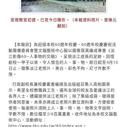
宮燈教室初建，已見今日雛形。（本報資料照片、曾煥元
翻拍）
【本報訊】為迎接本校60週年校慶，60週年校慶慶祝活
動籌備委員會暨文錙藝術中心擬以圖像寫真編成專書《淡
江影像60─人事物的交融》，呈現淡江成長的足跡，回憶
創校一甲子以來，令人懷念的人、事、物。即日起至4月10
日止，徵集淡江老照片，黑白、彩色不拘，尺寸件數不
限。
行政副校長兼校慶叢書編撰及出版組召集人高柏園表
示，希望全校教職員工生、遍布全球的校友及愛護淡江的
各界人士，踴躍提供淡江老照片；除了集結成冊，徵得提
供者同意後，未來亦將成立老照片數位資料庫，方便檢索
使用。每張照片須附上人、事、時、地、物等文字說明，
字數不限，數位檔至少6百萬畫素。收件地址為本校文錙藝
術中心，活動網址：
http://www.tku.edu.tw/60/index.asp。