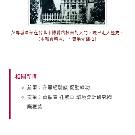
英專城區部在台北市博愛路校舍的大門，現已走入歷史。
（本報資料照片、曾煥元翻拍）
相關新聞
前筆：升等經驗談 促勤練功
次筆：黃振豊 孔繁華 環境會計研究國
際獲獎