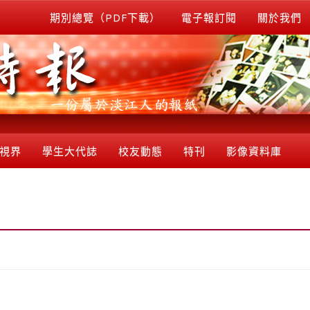
期別總覽（PDF下載）
電子報訂閱
關於我們
視界
學生大代誌
校友動態
特刊
影像資料庫