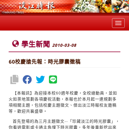
Toggl
navig
學生新聞
2010-03-08
60校慶搶先報：時光膠囊徵稿
【本報訊】為迎接本校60週年校慶，全校總動員，並如
火如荼地策劃各項慶祝活動，本報也於本月起一連規劃多
項相關主題，包括校慶主題徵文、傑出淡江時報校友邀稿
等，歡迎共襄盛舉。
首先登場的為三月主題徵文--「珍藏淡江的時光膠囊」，
你看過電影或卡通主角埋下時光膠囊，多年後重新挖出來