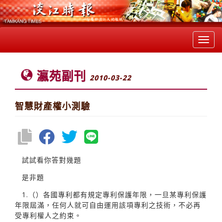
Toggl
navig
瀛苑副刊
2010-03-22
智慧財產權小測驗
試試看你答對幾題
是非題
1.（）各國專利都有規定專利保護年限，一旦某專利保護
年限屆滿，任何人就可自由運用該項專利之技術，不必再
受專利權人之約束。