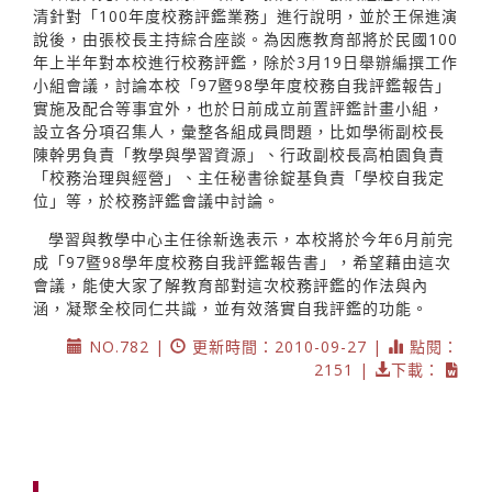
清針對「100年度校務評鑑業務」進行說明，並於王保進演
說後，由張校長主持綜合座談。為因應教育部將於民國100
年上半年對本校進行校務評鑑，除於3月19日舉辦編撰工作
小組會議，討論本校「97暨98學年度校務自我評鑑報告」
實施及配合等事宜外，也於日前成立前置評鑑計畫小組，
設立各分項召集人，彙整各組成員問題，比如學術副校長
陳幹男負責「教學與學習資源」、行政副校長高柏園負責
「校務治理與經營」、主任秘書徐錠基負責「學校自我定
位」等，於校務評鑑會議中討論。
學習與教學中心主任徐新逸表示，本校將於今年6月前完
成「97暨98學年度校務自我評鑑報告書」，希望藉由這次
會議，能使大家了解教育部對這次校務評鑑的作法與內
涵，凝聚全校同仁共識，並有效落實自我評鑑的功能。
NO.782 |
更新時間：2010-09-27 |
點閱：
2151 |
下載：