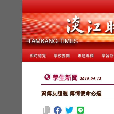
即時總覽
學校要聞
專題專欄
學習新
學生新聞
2010-04-12
資傳友誼週 傳情使命必達