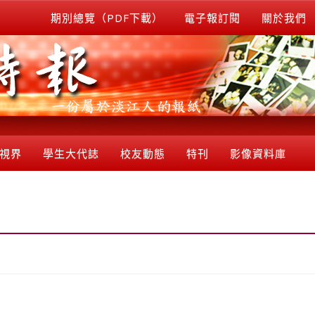
期別總覽（PDF下載）
電子報訂閱
關於我們
視界
學生大代誌
校友動態
特刊
影像資料庫