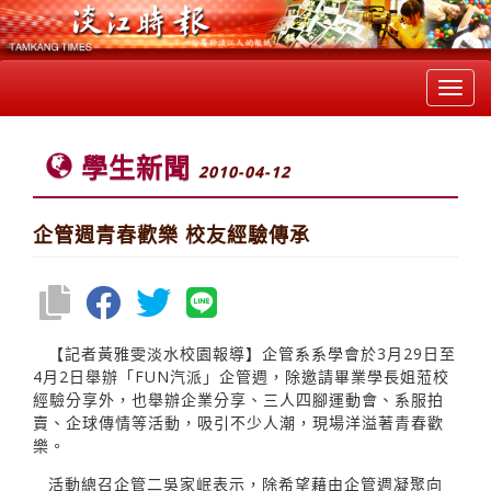
Toggl
navig
學生新聞
2010-04-12
企管週青春歡樂 校友經驗傳承
【記者黃雅雯淡水校園報導】企管系系學會於3月29日至
4月2日舉辦「FUN汽派」企管週，除邀請畢業學長姐蒞校
經驗分享外，也舉辦企業分享、三人四腳運動會、系服拍
賣、企球傳情等活動，吸引不少人潮，現場洋溢著青春歡
樂。
活動總召企管二吳家岷表示，除希望藉由企管週凝聚向