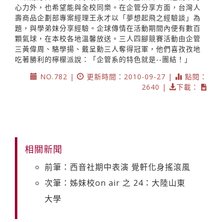
心力外，也希望能與全校同樂。在企管分享方面，台灣人
壽商品企劃部專案經理王永才以「夢想起飛之經驗談」為
題，與學弟妹分享經驗。企球傳情在活動期間內便有數百
顆氣球，在本校各地溫馨放送。三人四腳競賽活動由企管
三黃偉周、駱學揚、戴呈勳三人奪得冠軍，他們喜孜孜地
吃著勝利的檸檬派說：「企管系的特色就是--團結！」
NO.782 |
更新時間：2010-09-27 |
點閱：
2640 |
下載：
相關新聞
前筆：西音社期中表演 覺軒化身搖滾風
次筆：姊妹校on air 之 24：大陸山東
大學