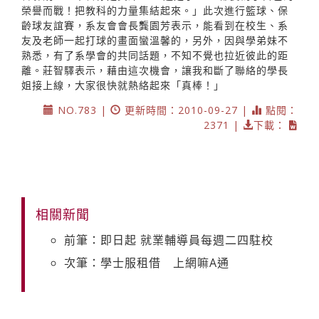
榮譽而戰！把教科的力量集結起來。」此次進行籃球、保
齡球友誼賽，系友會會長龔園芳表示，能看到在校生、系
友及老師一起打球的畫面蠻溫馨的，另外，因與學弟妹不
熟悉，有了系學會的共同話題，不知不覺也拉近彼此的距
離。莊智驛表示，藉由這次機會，讓我和斷了聯絡的學長
姐接上線，大家很快就熱絡起來「真棒！」
NO.783 |
更新時間：2010-09-27 |
點閱：
2371 |
下載：
相關新聞
前筆：即日起 就業輔導員每週二四駐校
次筆：學士服租借 上網嘛A通