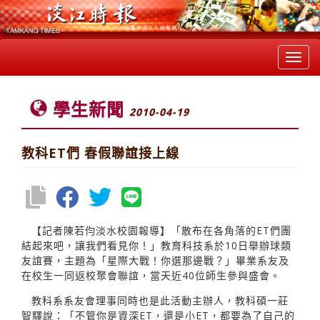
Toggl
navig
學生新聞
2010-04-19
教科ET們 春假聯誼接上線
【記者陳若伨淡水校園報導】「散布在各角落的ET們團
結起來吧，讓我們看見你！」教育科技系於10日舉辦球類
友誼賽，主題為「星際大戰！你選那邊戰？」畢業系友及
在校生一同返校聚會聯誼，當天近40位師生參與盛會。
教科系系友會理事同時也是此活動主辦人，教科碩一莊
智驛說：「不管你是資深ET，還是小ET，都要為了自己的