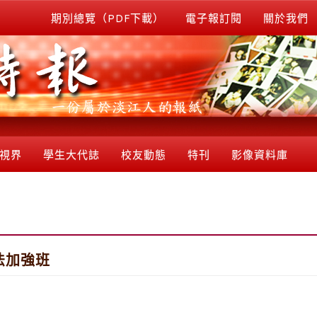
期別總覽（PDF下載）
電子報訂閱
關於我們
視界
學生大代誌
校友動態
特刊
影像資料庫
法加強班