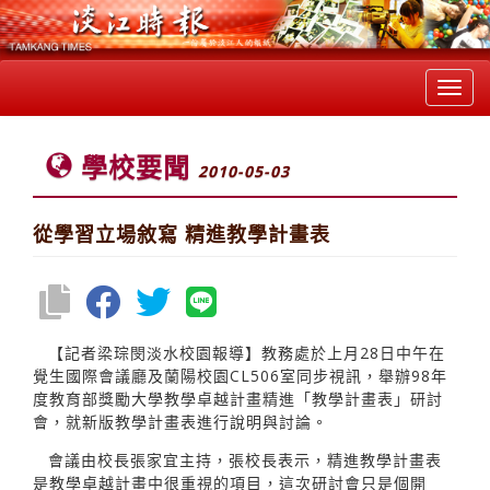
Toggl
navig
學校要聞
2010-05-03
從學習立場敘寫 精進教學計畫表
【記者梁琮閔淡水校園報導】教務處於上月28日中午在
覺生國際會議廳及蘭陽校園CL506室同步視訊，舉辦98年
度教育部獎勵大學教學卓越計畫精進「教學計畫表」研討
會，就新版教學計畫表進行說明與討論。
會議由校長張家宜主持，張校長表示，精進教學計畫表
是教學卓越計畫中很重視的項目，這次研討會只是個開