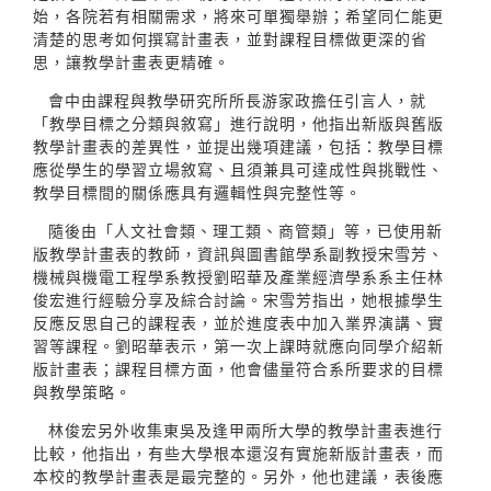
始，各院若有相關需求，將來可單獨舉辦；希望同仁能更
清楚的思考如何撰寫計畫表，並對課程目標做更深的省
思，讓教學計畫表更精確。
會中由課程與教學研究所所長游家政擔任引言人，就
「教學目標之分類與敘寫」進行說明，他指出新版與舊版
教學計畫表的差異性，並提出幾項建議，包括：教學目標
應從學生的學習立場敘寫、且須兼具可達成性與挑戰性、
教學目標間的關係應具有邏輯性與完整性等。
隨後由「人文社會類、理工類、商管類」等，已使用新
版教學計畫表的教師，資訊與圖書館學系副教授宋雪芳、
機械與機電工程學系教授劉昭華及產業經濟學系系主任林
俊宏進行經驗分享及綜合討論。宋雪芳指出，她根據學生
反應反思自己的課程表，並於進度表中加入業界演講、實
習等課程。劉昭華表示，第一次上課時就應向同學介紹新
版計畫表；課程目標方面，他會儘量符合系所要求的目標
與教學策略。
林俊宏另外收集東吳及逢甲兩所大學的教學計畫表進行
比較，他指出，有些大學根本還沒有實施新版計畫表，而
本校的教學計畫表是最完整的。另外，他也建議，表後應