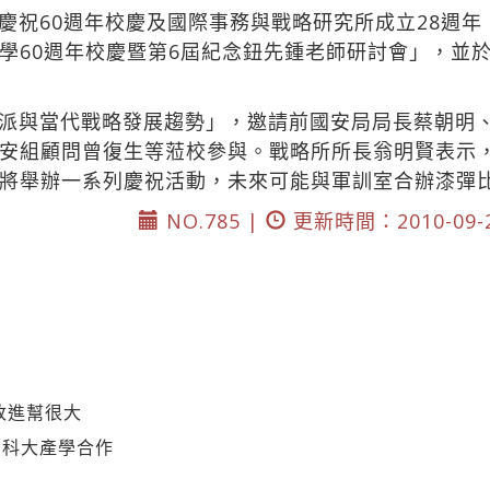
慶祝60週年校慶及國際事務與戰略研究所成立28週年
學60週年校慶暨第6屆紀念鈕先鍾老師研討會」，並
派與當代戰略發展趨勢」，邀請前國安局局長蔡朝明
安組顧問曾復生等蒞校參與。戰略所所長翁明賢表示
將舉辦一系列慶祝活動，未來可能與軍訓室合辦漆彈
NO.785 |
更新時間：2010-09-
改進幫很大
台科大產學合作