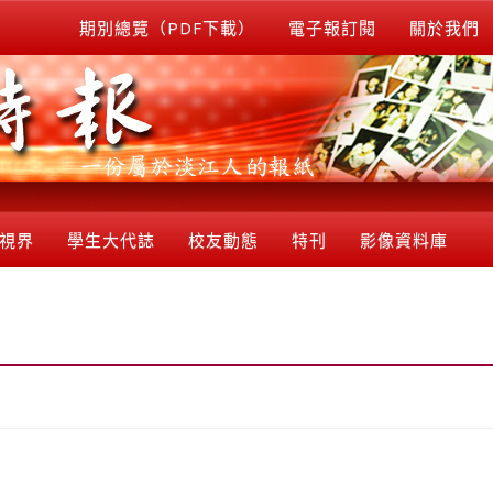
期別總覽（PDF下載）
電子報訂閱
關於我們
視界
學生大代誌
校友動態
特刊
影像資料庫