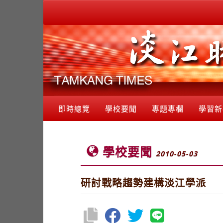
即時總覽
學校要聞
專題專欄
學習新
學校要聞
2010-05-03
研討戰略趨勢建構淡江學派