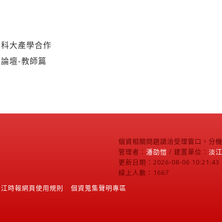
台科大產學合作
論壇-教師篇
個資相關問題請洽受理窗口，分機2
管理者：
潘劭愷
/ 建置單位：
淡
更新日期：2026-08-06 10:21:43
線上人數：1667
淡江時報網頁使用規則
個資蒐集聲明專區