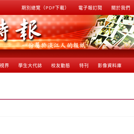
期別總覽（PDF下載）
電子報訂閱
關於我們
視界
學生大代誌
校友動態
特刊
影像資料庫