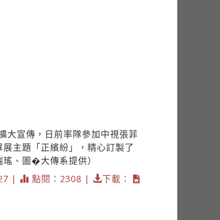
了擴大宣傳，日前率隊參加中視張菲
畢展主題「正繽紛」，精心訂製了
瑞瑤、圖�大傳系提供）
27 |
點閱：2308 |
下載：