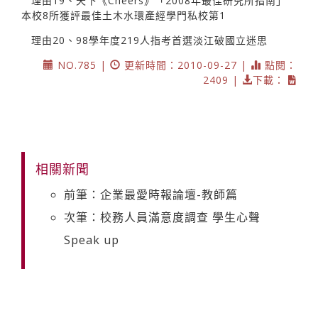
理由19、天下《Cheers》「2008年最佳研究所指南」
本校8所獲評最佳土木水環產經學門私校第1
理由20、98學年度219人指考首選淡江破國立迷思
NO.785 |
更新時間：2010-09-27 |
點閱：
2409 |
下載：
相關新聞
前筆：企業最愛時報論壇-教師篇
次筆：校務人員滿意度調查 學生心聲
Speak up