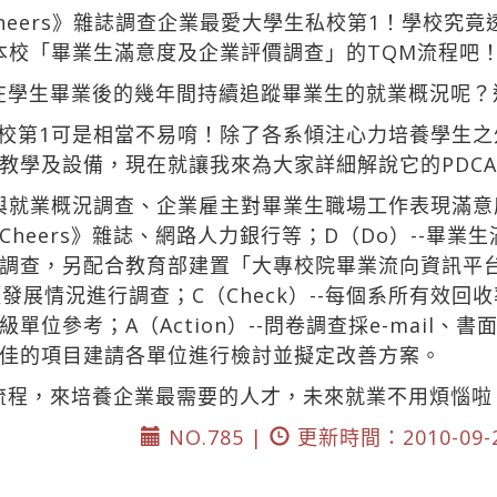
heers》雜誌調查企業最愛大學生私校第1！學校究
看本校「畢業生滿意度及企業評價調查」的TQM流程吧
會在學生畢業後的幾年間持續追蹤畢業生的就業概況呢
愛私校第1可是相當不易唷！除了各系傾注心力培養學生
教學及設備，現在就讓我來為大家詳細解說它的PDC
意度與就業概況調查、企業雇主對畢業生職場工作表現滿
heers》雜誌、網路人力銀行等；D（Do）--畢業
調查，另配合教育部建置「大專校院畢業流向資訊平
發展情況進行調查；C（Check）--每個系所有效回
位參考；A（Action）--問卷調查採e-mail
佳的項目建請各單位進行檢討並擬定改善方案。
流程，來培養企業最需要的人才，未來就業不用煩惱啦
NO.785 |
更新時間：2010-09-