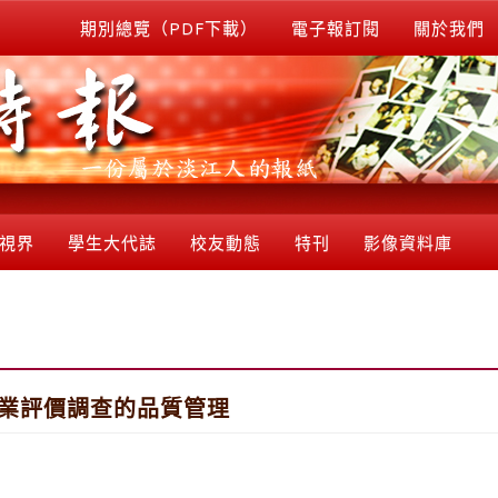
期別總覽（PDF下載）
電子報訂閱
關於我們
視界
學生大代誌
校友動態
特刊
影像資料庫
及企業評價調查的品質管理