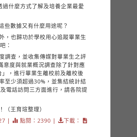
竟透過什麼方式了解及培養企業最愛
！
？這些數據又有什麼用途呢？
之外，也歸功於學校用心追蹤畢業生
A吧：
意度調查，並收集傳媒對畢業生之評
生滿意度與就業概況調查除了針對應
台」，進行畢業生離校前及離校後
收率至少須超過30%，並集結統計結
、書面及電話訪問三方面進行，請各院提
！（王育瑄整理）
27 |
點閱：2390 |
下載：