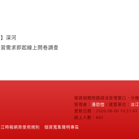
人】深河
學習需求即起線上問卷調查
個資相關問題請洽受理窗口，分機2
管理者：
潘劭愷
/ 建置單位：
淡
更新日期：2026-08-06 10:21:43
線上人數：843
淡江時報網頁使用規則
個資蒐集聲明專區