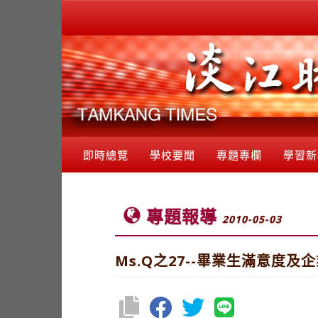
即時總覽
學校要聞
專題專欄
學習新
專題報導
2010-05-03
Ms.Q之27--畢業生滿意度