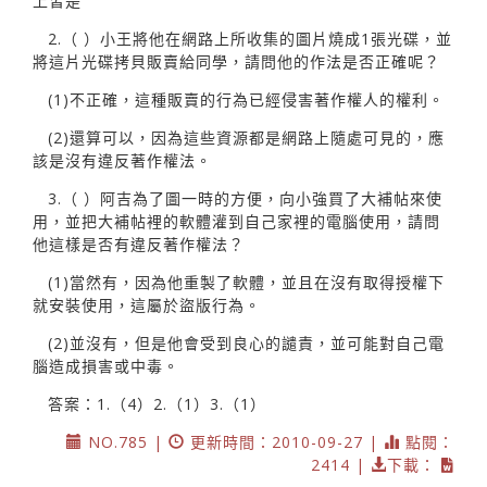
上皆是
2.（ ）小王將他在網路上所收集的圖片燒成1張光碟，並
將這片光碟拷貝販賣給同學，請問他的作法是否正確呢？
(1)不正確，這種販賣的行為已經侵害著作權人的權利。
(2)還算可以，因為這些資源都是網路上隨處可見的，應
該是沒有違反著作權法。
3.（ ）阿吉為了圖一時的方便，向小強買了大補帖來使
用，並把大補帖裡的軟體灌到自己家裡的電腦使用，請問
他這樣是否有違反著作權法？
(1)當然有，因為他重製了軟體，並且在沒有取得授權下
就安裝使用，這屬於盜版行為。
(2)並沒有，但是他會受到良心的譴責，並可能對自己電
腦造成損害或中毒。
答案：1.（4）2.（1）3.（1）
NO.785 |
更新時間：2010-09-27 |
點閱：
2414 |
下載：