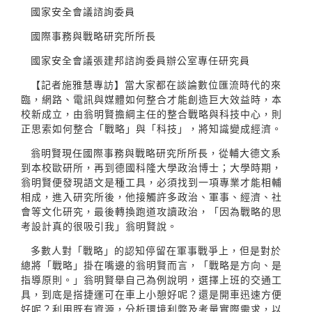
國家安全會議諮詢委員
國際事務與戰略研究所所長
國家安全會議張建邦諮詢委員辦公室專任研究員
【記者施雅慧專訪】當大家都在談論數位匯流時代的來
臨，網路、電訊與媒體如何整合才能創造巨大效益時，本
校新成立，由翁明賢擔綱主任的整合戰略與科技中心，則
正思索如何整合「戰略」與「科技」，將知識變成經濟。
翁明賢現任國際事務與戰略研究所所長，從輔大德文系
到本校歐研所，再到德國科隆大學政治博士；大學時期，
翁明賢便發現語文是種工具，必須找到一項專業才能相輔
相成，進入研究所後，他接觸許多政治、軍事、經濟、社
會等文化研究，最後轉換跑道攻讀政治，「因為戰略的思
考設計真的很吸引我」翁明賢說。
多數人對「戰略」的認知停留在軍事戰爭上，但是對於
總將「戰略」掛在嘴邊的翁明賢而言，「戰略是方向、是
指導原則。」翁明賢舉自己為例說明，選擇上班的交通工
具，到底是搭捷運可在車上小憩好呢？還是開車迅速方便
好呢？利用既有資源，分析環境利弊及考量實際需求，以