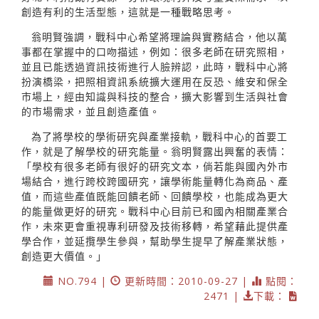
創造有利的生活型態，這就是一種戰略思考。
翁明賢強調，戰科中心希望將理論與實務結合，他以萬
事都在掌握中的口吻描述，例如：很多老師在研究照相，
並且已能透過資訊技術進行人臉辨認，此時，戰科中心將
扮演橋梁，把照相資訊系統擴大運用在反恐、維安和保全
市場上，經由知識與科技的整合，擴大影響到生活與社會
的市場需求，並且創造產值。
為了將學校的學術研究與產業接軌，戰科中心的首要工
作，就是了解學校的研究能量。翁明賢露出興奮的表情：
「學校有很多老師有很好的研究文本，倘若能與國內外市
場結合，進行跨校跨國研究，讓學術能量轉化為商品、產
值，而這些產值既能回饋老師、回饋學校，也能成為更大
的能量做更好的研究。戰科中心目前已和國內相關產業合
作，未來更會重視專利研發及技術移轉，希望藉此提供產
學合作，並延攬學生參與，幫助學生提早了解產業狀態，
創造更大價值。」
NO.794 |
更新時間：2010-09-27 |
點閱：
2471 |
下載：