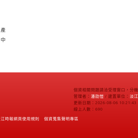
資產
園中
個資相關問題請洽受理窗口，分機2
管理者：
潘劭愷
/ 建置單位：
淡
更新日期：2026-08-06 10:21:43
線上人數：690
淡江時報網頁使用規則
個資蒐集聲明專區