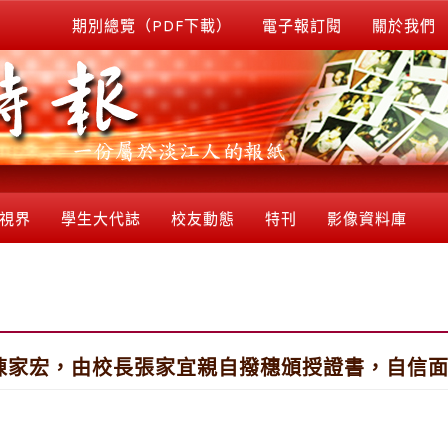
期別總覽（PDF下載）
電子報訂閱
關於我們
視界
學生大代誌
校友動態
特刊
影像資料庫
陳家宏，由校長張家宜親自撥穗頒授證書，自信面