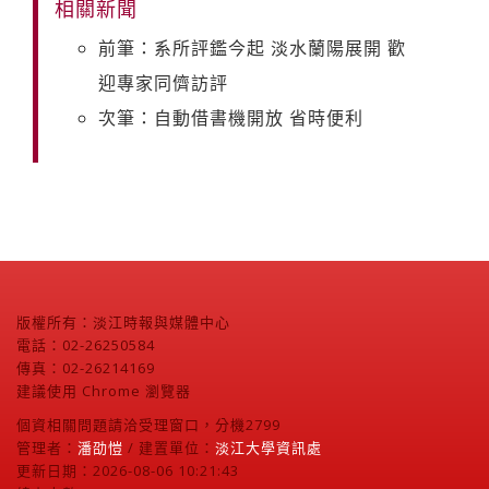
相關新聞
前筆：系所評鑑今起 淡水蘭陽展開 歡
迎專家同儕訪評
次筆：自動借書機開放 省時便利
版權所有：淡江時報與媒體中心
電話：02-26250584
傳真：02-26214169
建議使用 Chrome 瀏覽器
個資相關問題請洽受理窗口，分機2799
管理者：
潘劭愷
/ 建置單位：
淡江大學資訊處
更新日期：2026-08-06 10:21:43