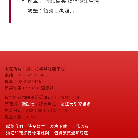
前筆：1460微笑 搞怪淡江生活
次筆：徵淡江老照片
版權所有：淡江時報與媒體中心
電話：02-26250584
傳真：02-26214169
建議使用 Chrome 瀏覽器
個資相關問題請洽受理窗口，分機2799
管理者：
潘劭愷
/ 建置單位：
淡江大學資訊處
更新日期：2026-08-06 10:21:43
線上人數：1157
聯絡我們
法令規章
表格下載
工作流程
淡江時報網頁使用規則
個資蒐集聲明專區