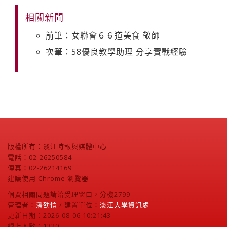
相關新聞
前筆：女聯會６６道美食 敬師
次筆：58優良教學助理 分享實戰經驗
版權所有：淡江時報與媒體中心
電話：02-26250584
傳真：02-26214169
建議使用 Chrome 瀏覽器
個資相關問題請洽受理窗口，分機2799
管理者：
潘劭愷
/ 建置單位：
淡江大學資訊處
更新日期：2026-08-06 10:21:43
線上人數：1320