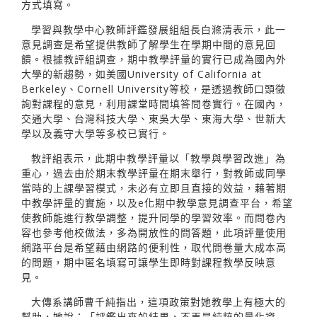
方式填寫。
學習與教學中心教師評鑑發展組組長白滌清表示，此一
意見調查是希望提供教師了解學生在學期中間的意見回
饋。根據教評組調查，期中教學評量的實行已成為國內外
大學的新趨勢，如美國University of California at
Berkeley、Cornell University等校，是透過教師口頭徵
詢對課程的意見，利用課堂時間填答問卷實行。在國內，
交通大學、台灣科技大學、東吳大學、東海大學、世新大
學以及義守大學等多校已實行。
教評組表示，此期中教學評量以「教學與學習改進」為
重心，過去由於期末教學評量在期末舉行，對教師或同學
當時的上課學習模式，未必有立即且直接的效益，藉著期
中教學評量的實施，以及e化期中教學意見調查平台，希望
使教師能進行教學調整，提升同學的學習效率。而問卷內
容也參考他校做法，多為開放性的問答題，此項評量使用
網路平台是希望藉由網路的便利性，取代問卷量大成本高
的問題，期中匿名填寫可讓學生即時對課程教學反映意
見。
大傳系講師曹千純指出，這項政策對她教學上有極大的
幫助，她說：「評鑑出來的結果，不再是純粹的量化資