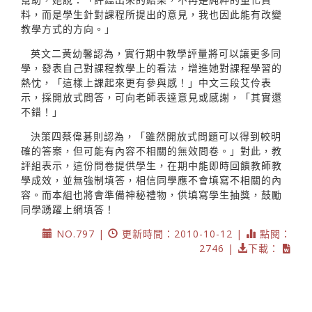
料，而是學生針對課程所提出的意見，我也因此能有改變
教學方式的方向。」
英文二黃幼馨認為，實行期中教學評量將可以讓更多同
學，發表自己對課程教學上的看法，增進她對課程學習的
熱忱，「這樣上課起來更有參與感！」中文三段艾伶表
示，採開放式問答，可向老師表達意見或感謝，「其實還
不錯！」
決策四蔡偉碁則認為，「雖然開放式問題可以得到較明
確的答案，但可能有內容不相關的無效問卷。」對此，教
評組表示，這份問卷提供學生，在期中能即時回饋教師教
學成效，並無強制填答，相信同學應不會填寫不相關的內
容。而本組也將會準備神秘禮物，供填寫學生抽獎，鼓勵
同學踴躍上網填答！
NO.797 |
更新時間：2010-10-12 |
點閱：
2746 |
下載：