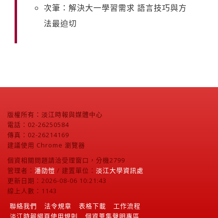
次筆：解決大一學習需求 語言技巧與方
法最迫切
版權所有：淡江時報與媒體中心
電話：02-26250584
傳真：02-26214169
建議使用 Chrome 瀏覽器
個資相關問題請洽受理窗口，分機2799
管理者：
潘劭愷
/ 建置單位：
淡江大學資訊處
更新日期：2026-08-06 10:21:43
線上人數：1143
聯絡我們
法令規章
表格下載
工作流程
淡江時報網頁使用規則
個資蒐集聲明專區